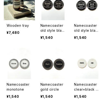
Wooden tray
Namecoaster
Namecoaster
old style blac
old style blac
¥7,480
k×gold
k×white
¥1,540
¥1,540
Namecoaster
Namecoaster
Namecoaster
monotone
gold circle
clear×black p
rint
¥1,540
¥1,540
¥1,540