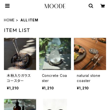
HOME
ALL ITEM
ITEM LIST
木粉入りガラス
Concrete Coa
natural stone
コースター
ster
coaster
¥1,210
¥1,210
¥1,210