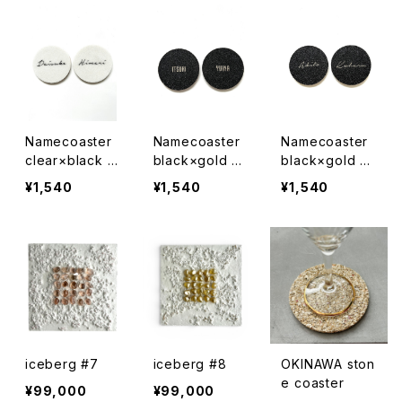
Namecoaster
Namecoaster
Namecoaster
clear×black c
black×gold pr
black×gold cu
ursive
int
rsive
¥1,540
¥1,540
¥1,540
iceberg #7
iceberg #8
OKINAWA ston
e coaster
¥99,000
¥99,000