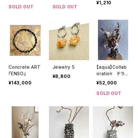
¥1,210
SOLD OUT
SOLD OUT
Concrete ART
Jewelry 5
【aqua】Collab
『ENSO』
oration ドライ
¥8,800
フラワーベース4
¥143,000
¥52,000
SOLD OUT