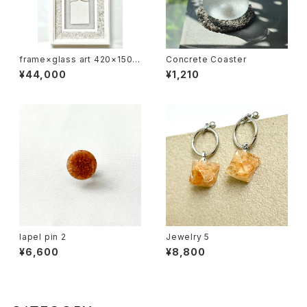
frame×glass art 420×150
Concrete Coaster
②
¥44,000
¥1,210
lapel pin 2
Jewelry 5
¥6,600
¥8,800