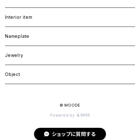
Interior item
Nameplate
Jewelry
Object
© MOODE
Powered by
ショップに質問する