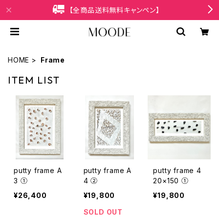
【全商品送料無料キャンペン】
HOME
Frame
ITEM LIST
putty frame A
putty frame A
putty frame 4
3 ①
4 ②
20×150 ①
¥26,400
¥19,800
¥19,800
SOLD OUT