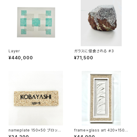
Layer
ガラスに侵食される #3
¥440,000
¥71,500
nameplate 150×50 ブロック
frame×glass art 420×150
体 サンゴ砂
①
¥24,200
¥44,000