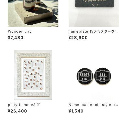
Wooden tray
nameplate 150×50 ダークグ
レー
¥7,480
¥28,600
putty frame A3 ①
Namecoaster old style bla
ck×white
¥26,400
¥1,540