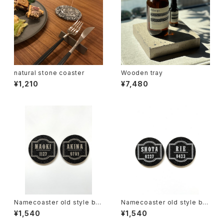
natural stone coaster
Wooden tray
¥1,210
¥7,480
Namecoaster old style bla
Namecoaster old style bla
ck×gold
ck×white
¥1,540
¥1,540