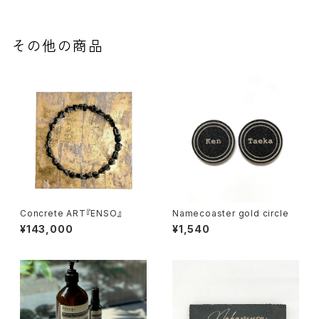
その他の商品
Concrete ART『ENSO』
Namecoaster gold circle
¥143,000
¥1,540