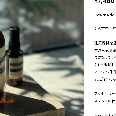
¥7,480
Internatio
【 ㈱竹中工務
建築廃材を活
木片の表層
りになってい
【注意事項】
※ 1つ1つ
す。ご了承い
アクセサリー
スプレイの什
size…180