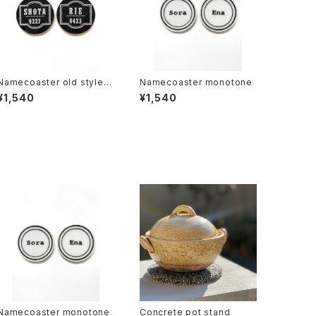
Namecoaster old style b
Namecoaster monotone
lack×white
¥1,540
¥1,540
Namecoaster monotone
Concrete pot stand