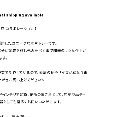
nal shipping available
店 コラボレーション 】
用したユニークな木片トレーです。
部分に塗装を施し光沢を出す事で陶器のような仕上が
ます。
手作業で制作しているので、表層の柄やサイズが異なりま
ただきお買い上げください※
やインテリア雑貨、花瓶の置き台として、店舗商品ディ
器としても幅広くお使いいただけます。
×180mm 厚み38mm