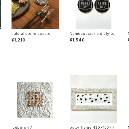
natural stone coaster
Namecoaster old style b
lack×gold
¥1,210
¥1,540
b
iceberg #7
putty frame 420×150 ①