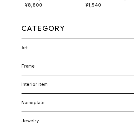
lack×white
¥8,800
¥1,540
CATEGORY
Art
Frame
Interior item
Nameplate
Jewelry