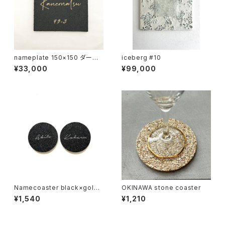
nameplate 150×150 ダーク
iceberg #10
グレー
¥33,000
¥99,000
Namecoaster black×gold
OKINAWA stone coaster
cursive
¥1,540
¥1,210