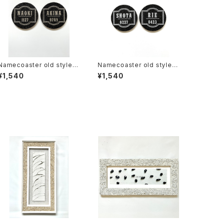
Namecoaster old style b
Namecoaster old style b
lack×gold
lack×white
¥1,540
¥1,540