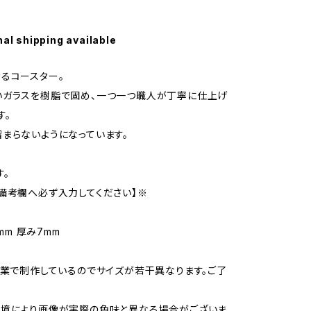
nal shipping available
るコースター。
いガラスを樹脂で固め、一つ一つ職人が丁寧に仕上げ
す。
まらないようになっています。
す。
備考欄へ必ず入力してください】※
0mm 厚み7mm
作業で制作しているのでサイズが若干異なります。ご了
環境により画像が実際の色味と異なる場合がございま