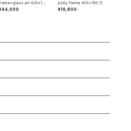
frame×glass art 420×150
putty frame 420×150 ①
①
¥44,000
¥19,800