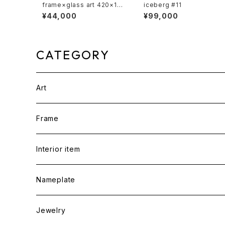
frame×glass art 420×150
iceberg #11
②
¥44,000
¥99,000
CATEGORY
Art
Frame
Interior item
Nameplate
Jewelry