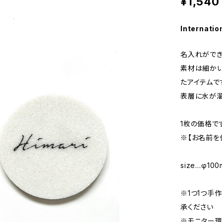
¥1,540
Internatio
名入れができ
素材は細か
たアイテムで
表層に水が溜
1枚の価格で
※【お名前を
size…φ10
※1つ1つ手
承ください
※モニター