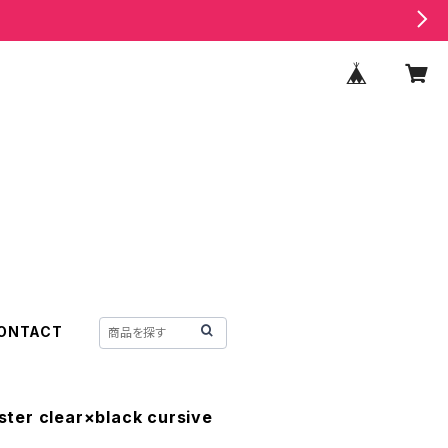
ONTACT
ter clear×black cursive