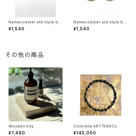
Namecoaster old style bla
Namecoaster old style bla
ck×gold
ck×white
¥1,540
¥1,540
その他の商品
Wooden tray
Concrete ART『ENSO』
¥7,480
¥143,000