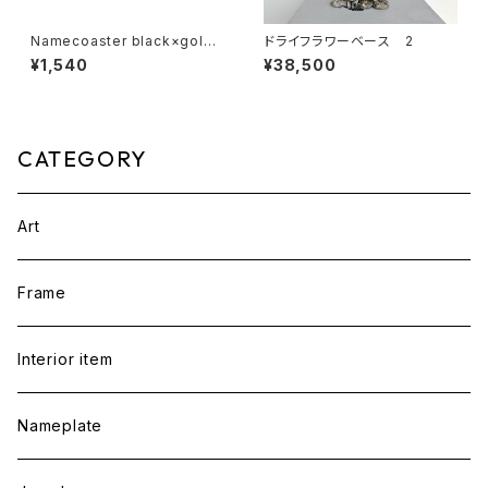
Namecoaster black×gold
ドライフラワーベース 2
print
¥1,540
¥38,500
CATEGORY
Art
Frame
Interior item
Nameplate