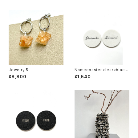
Jewelry 5
Namecoaster clear×black
cursive
¥8,800
¥1,540