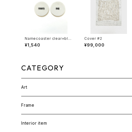
Namecoaster clear×blac
Cover #2
k print
¥1,540
¥99,000
CATEGORY
Art
Frame
Interior item