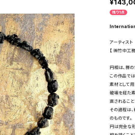
¥143,0
残り1点
Internatio
アーティスト 
【 ㈱竹中工務
円相は、禅の
この作品では
素材として用
破壊を経た素
直されること
その過程は、
のものです。
円は完全な
相を描くこと