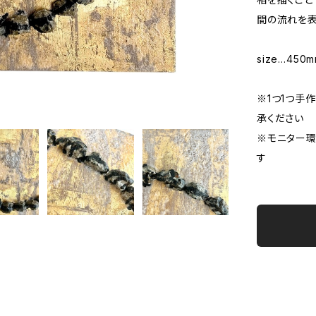
間の流れを表
size…450
※1つ1つ手
承ください
※モニター
す