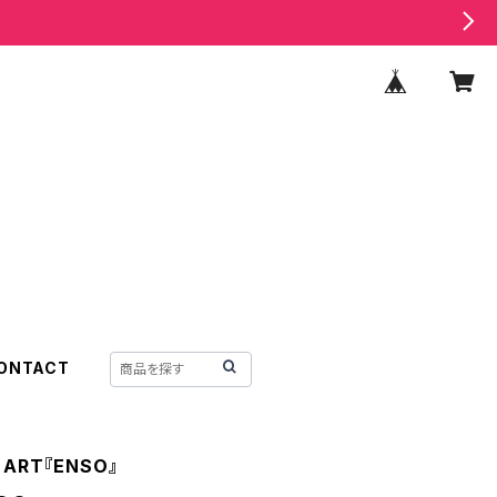
ONTACT
e ART『ENSO』