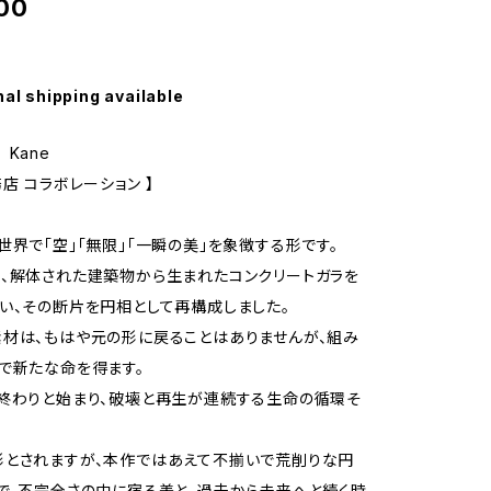
00
nal shipping available
Kane
店 コラボレーション 】
世界で「空」「無限」「一瞬の美」を象徴する形です。
、解体された建築物から生まれたコンクリートガラを
い、その断片を円相として再構成しました。
材は、もはや元の形に戻ることはありませんが、組み
で新たな命を得ます。
終わりと始まり、破壊と再生が連続する生命の循環そ
形とされますが、本作ではあえて不揃いで荒削りな円
で、不完全さの中に宿る美と、過去から未来へと続く時