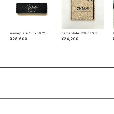
nameplate 150×50 ブラッ
nameplate 120×120 サン
ク
ゴ砂
¥28,600
¥24,200