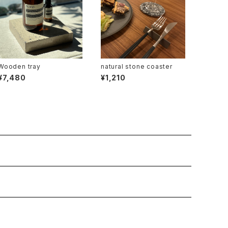
Wooden tray
natural stone coaster
¥7,480
¥1,210