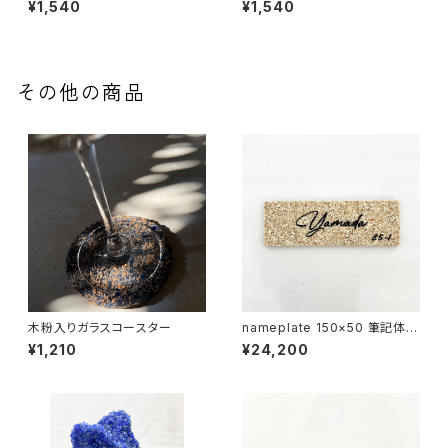
¥1,540
¥1,540
その他の商品
木粉入りガラスコースター
nameplate 150×50 筆記体
サンゴ砂
¥1,210
¥24,200