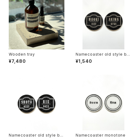
Wooden tray
Namecoaster old style bla
ck×gold
¥7,480
¥1,540
Namecoaster old style bla
Namecoaster monotone
ck×white